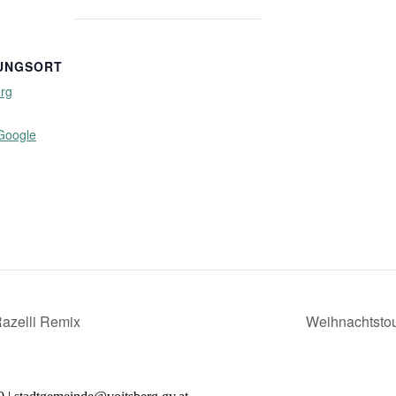
UNGSORT
erg
Google
azelli Remix
Weihnachtstou