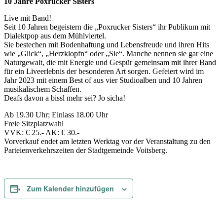
10 Jahre Poxrucker Sisters
Live mit Band!
Seit 10 Jahren begeistern die „Poxrucker Sisters“ ihr Publikum mit
Dialektpop aus dem Mühlviertel.
Sie bestechen mit Bodenhaftung und Lebensfreude und ihren Hits
wie „Glick“, „Herzklopfn“ oder „Sie“. Manche nennen sie gar eine
Naturgewalt, die mit Energie und Gespür gemeinsam mit ihrer Band
für ein Liveerlebnis der besonderen Art sorgen. Gefeiert wird im
Jahr 2023 mit einem Best of aus vier Studioalben und 10 Jahren
musikalischem Schaffen.
Deafs davon a bissl mehr sei? Jo sicha!
Ab 19.30 Uhr; Einlass 18.00 Uhr
Freie Sitzplatzwahl
VVK: € 25.- AK: € 30.-
Vorverkauf endet am letzten Werktag vor der Veranstaltung zu den
Parteienverkehrszeiten der Stadtgemeinde Voitsberg.
Zum Kalender hinzufügen